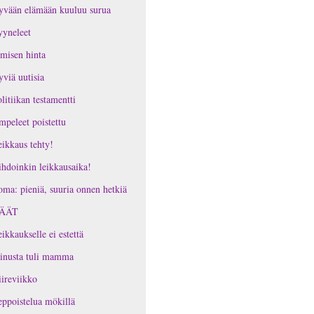
yvään elämään kuuluu surua
yneleet
misen hinta
viä uutisia
litiikan testamentti
peleet poistettu
ikkaus tehty!
hdoinkin leikkausaika!
ma: pieniä, suuria onnen hetkiä
ÄÄT
ikkaukselle ei estettä
inusta tuli mamma
ireviikko
ppoistelua mökillä