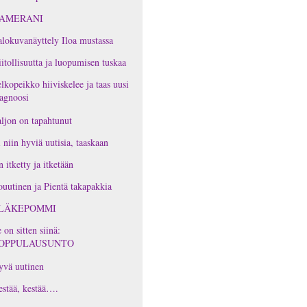
AMERANI
lokuvanäyttely Iloa mustassa
itollisuutta ja luopumisen tuskaa
lkopeikko hiiviskelee ja taas uusi
agnoosi
ljon on tapahtunut
 niin hyviä uutisia, taaskaan
 itketty ja itketään
ouutinen ja Pientä takapakkia
LÄKEPOMMI
 on sitten siinä:
OPPULAUSUNTO
yvä uutinen
stää, kestää….