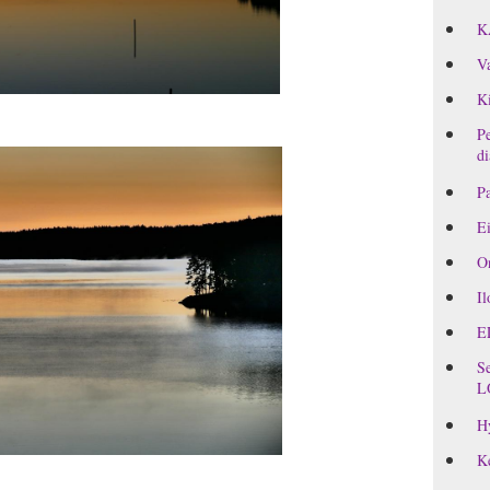
K
Va
Ki
Pe
di
Pa
Ei
On
Il
E
Se
L
H
Ke