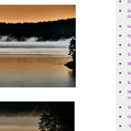
Sä
Il
il
Is
Sy
K
To
M
Su
Ka
MI
se
Va
Gr
”S