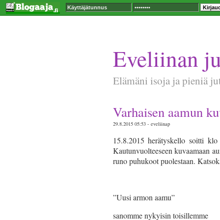
Eveliinan ju
Elämäni isoja ja pieniä ju
Varhaisen aamun ku
29.8.2015 05:53 - eveliinap
15.8.2015 herätyskello soitti kl
Kautunvuolteeseen kuvaamaan auri
runo puhukoot puolestaan. Katsoka
”Uusi armon aamu”
sanomme nykyisin toisillemme