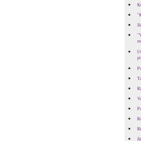
Ku
”K
Jä
”V
me
Uu
pi
Pa
T
Rä
Vo
Pa
Ra
Ri
Jä