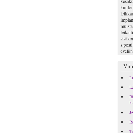
kesäku
kuulom
leikka
implan
muista
leikatt
sisäko
s.posti
evelii
Viim
La
Lä
Ri
ku
J
Re
Tu