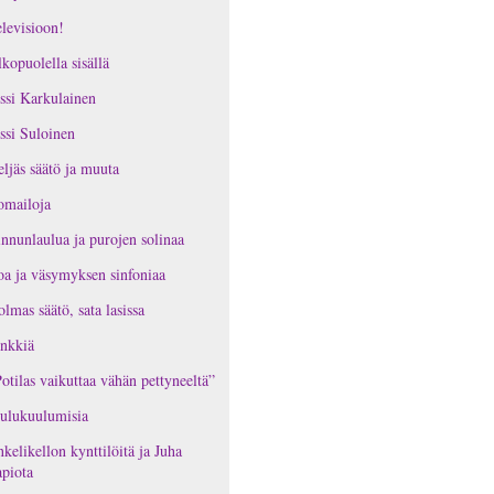
levisioon!
kopuolella sisällä
ssi Karkulainen
ssi Suloinen
ljäs säätö ja muuta
omailoja
nnunlaulua ja purojen solinaa
oa ja väsymyksen sinfoniaa
lmas säätö, sata lasissa
nkkiä
otilas vaikuttaa vähän pettyneeltä”
ulukuulumisia
kelikellon kynttilöitä ja Juha
piota