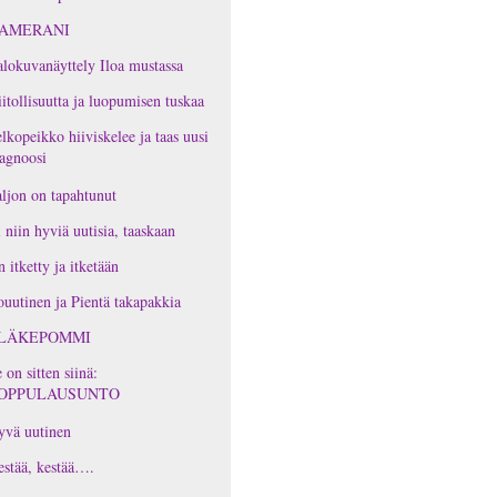
AMERANI
lokuvanäyttely Iloa mustassa
itollisuutta ja luopumisen tuskaa
lkopeikko hiiviskelee ja taas uusi
agnoosi
ljon on tapahtunut
 niin hyviä uutisia, taaskaan
 itketty ja itketään
ouutinen ja Pientä takapakkia
LÄKEPOMMI
 on sitten siinä:
OPPULAUSUNTO
yvä uutinen
stää, kestää….