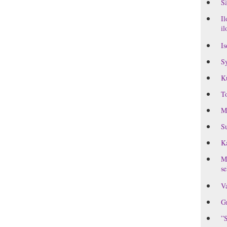
Sä
Il
il
Is
Sy
K
To
M
Su
Ka
MI
se
Va
Gr
”S