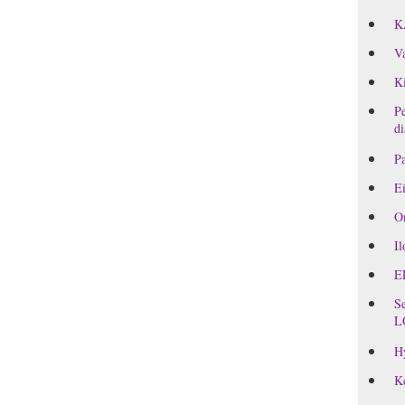
K
Va
Ki
Pe
di
Pa
Ei
On
Il
E
Se
L
H
Ke