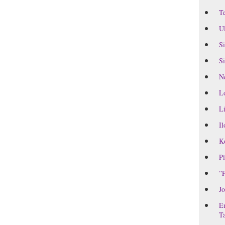
Te
Ul
Si
Si
Ne
L
Li
Il
Ko
Pi
”P
Jo
En
Ta