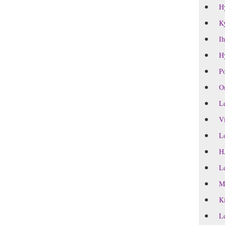
H
Ky
Ih
Hy
Po
Om
Le
Vi
Lo
H
Le
M
Ki
Le