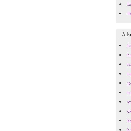
Es
H
Arki
l
h
m
t
j
m
s
e
k
h