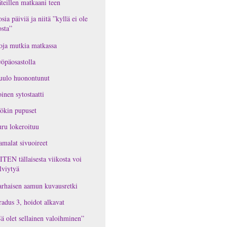
teillen matkaani teen
osia päiviä ja niitä ”kyllä ei ole
osta”
oja mutkia matkassa
öpäosastolla
uulo huonontunut
inen sytostaatti
ökin pupuset
ru lokeroituu
malat sivuoireet
TEN tällaisesta viikosta voi
lviytyä
rhaisen aamun kuvausretki
adus 3, hoidot alkavat
ä olet sellainen valoihminen”