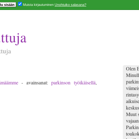
Muista kirjautuminen
Unohtuiko salasana?
ttuja
ttuja
Olen E
Minull
parkins
lämäämme
- avainsanat:
parkinson työikäisellä
,
viimei
rintas
aikuis
keskus
Muut s
vajaan
Parkin
toukok