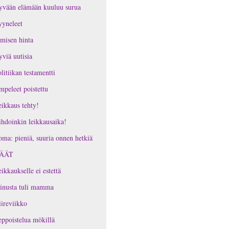
yvään elämään kuuluu surua
yneleet
misen hinta
viä uutisia
litiikan testamentti
peleet poistettu
ikkaus tehty!
hdoinkin leikkausaika!
ma: pieniä, suuria onnen hetkiä
ÄÄT
ikkaukselle ei estettä
inusta tuli mamma
ireviikko
ppoistelua mökillä