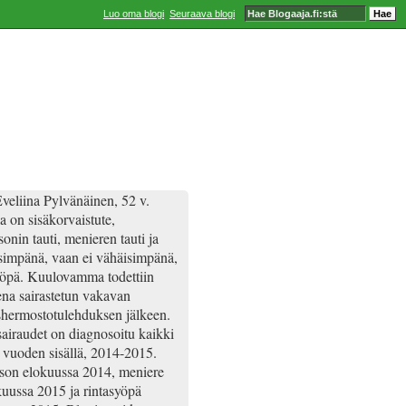
Luo oma blogi
Seuraava blogi
veliina Pylvänäinen, 52 v.
a on sisäkorvaistute,
onin tauti, menieren tauti ja
simpänä, vaan ei vähäisimpänä,
yöpä. Kuulovamma todettiin
ena sairastetun vakavan
hermostotulehduksen jälkeen.
airaudet on diagnosoitu kaikki
 vuoden sisällä, 2014-2015.
son elokuussa 2014, meniere
uussa 2015 ja rintasyöpä