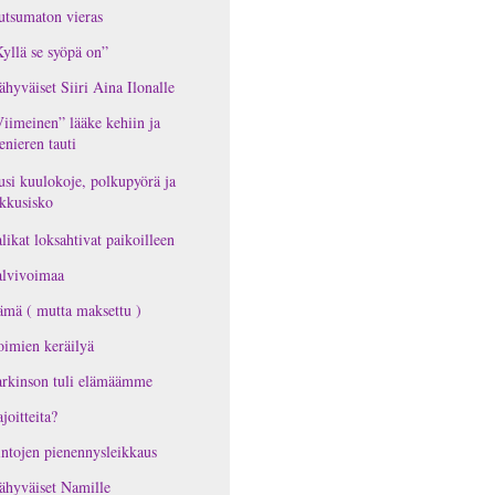
tsumaton vieras
yllä se syöpä on”
ähyväiset Siiri Aina Ilonalle
iimeinen” lääke kehiin ja
nieren tauti
si kuulokoje, polkupyörä ja
kkusisko
likat loksahtivat paikoilleen
alvivoimaa
mä ( mutta maksettu )
imien keräilyä
rkinson tuli elämäämme
joitteita?
ntojen pienennysleikkaus
ähyväiset Namille