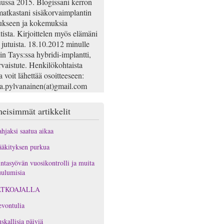
ussa 2015. Blogissani kerron
atkastani sisäkorvaimplantin
ukseen ja kokemuksia
tista. Kirjoittelen myös elämäni
 jutuista. 18.10.2012 minulle
iin Tays:ssa hybridi-implantti,
rvaistute. Henkilökohtaista
a voit lähettää osoitteeseen:
na.pylvanainen(at)gmail.com
eisimmät artikkelit
hjaksi saatua aikaa
äkityksen purkua
ntasyövän vuosikontrolli ja muita
ulumisia
ATKOAJALLA
vontulia
skallisia päiviä