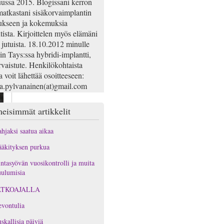
ussa 2015. Blogissani kerron
atkastani sisäkorvaimplantin
ukseen ja kokemuksia
tista. Kirjoittelen myös elämäni
 jutuista. 18.10.2012 minulle
iin Tays:ssa hybridi-implantti,
rvaistute. Henkilökohtaista
a voit lähettää osoitteeseen:
na.pylvanainen(at)gmail.com
eisimmät artikkelit
hjaksi saatua aikaa
äkityksen purkua
ntasyövän vuosikontrolli ja muita
ulumisia
ATKOAJALLA
vontulia
skallisia päiviä