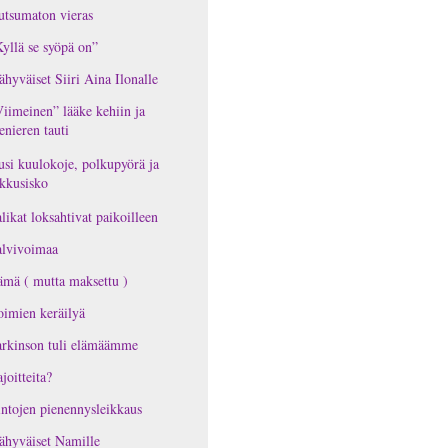
tsumaton vieras
yllä se syöpä on”
ähyväiset Siiri Aina Ilonalle
iimeinen” lääke kehiin ja
nieren tauti
si kuulokoje, polkupyörä ja
kkusisko
likat loksahtivat paikoilleen
alvivoimaa
mä ( mutta maksettu )
imien keräilyä
rkinson tuli elämäämme
joitteita?
ntojen pienennysleikkaus
ähyväiset Namille