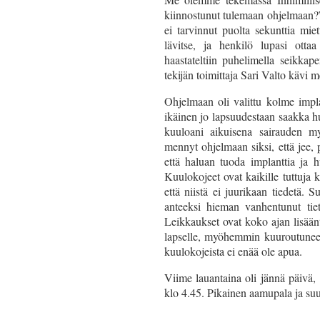
kiinnostunut tulemaan ohjelmaan?
ei tarvinnut puolta sekunttia mie
lävitse, ja henkilö lupasi otta
haastateltiin puhelimella seikkap
tekijän toimittaja Sari Valto kävi m
Ohjelmaan oli valittu kolme impl
ikäinen jo lapsuudestaan saakka h
kuuloani aikuisena sairauden my
mennyt ohjelmaan siksi, että jee
että haluan tuoda implanttia ja h
Kuulokojeet ovat kaikille tuttuja k
että niistä ei juurikaan tiedetä
anteeksi hieman vanhentunut tiet
Leikkaukset ovat koko ajan lisään
lapselle, myöhemmin kuuroutuneel
kuulokojeista ei enää ole apua.
Viime lauantaina oli jännä päivä
klo 4.45. Pikainen aamupala ja su