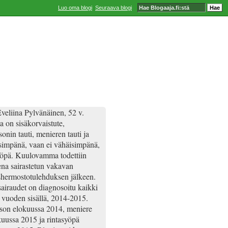
Luo oma blogi
Seuraava blogi
veliina Pylvänäinen, 52 v.
a on sisäkorvaistute,
onin tauti, menieren tauti ja
simpänä, vaan ei vähäisimpänä,
yöpä. Kuulovamma todettiin
ena sairastetun vakavan
hermostotulehduksen jälkeen.
airaudet on diagnosoitu kaikki
 vuoden sisällä, 2014-2015.
son elokuussa 2014, meniere
uussa 2015 ja rintasyöpä