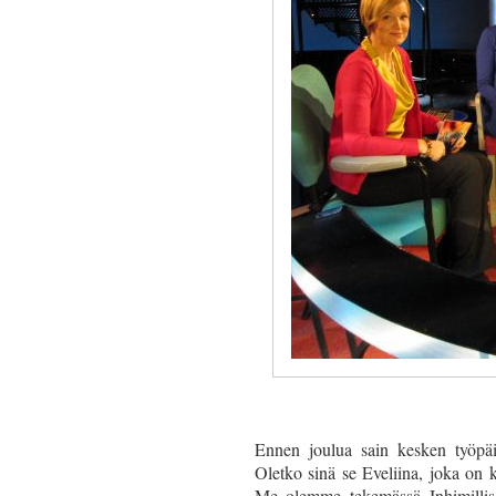
Ennen joulua sain kesken työpäi
Oletko sinä se Eveliina, joka on 
Me olemme tekemässä Inhimillisee