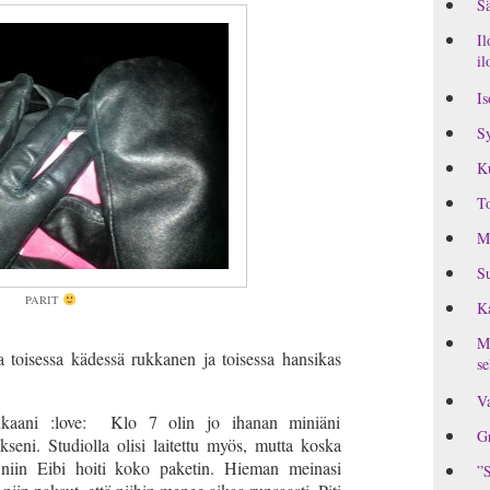
Sä
Il
il
Is
Sy
K
To
M
Su
PARIT
Ka
MI
oa toisessa kädessä rukkanen ja toisessa hansikas
se
Va
kaani :love: Klo 7 olin jo ihanan miniäni
Gr
kseni. Studiolla olisi laitettu myös, mutta koska
 niin Eibi hoiti koko paketin. Hieman meinasi
”S