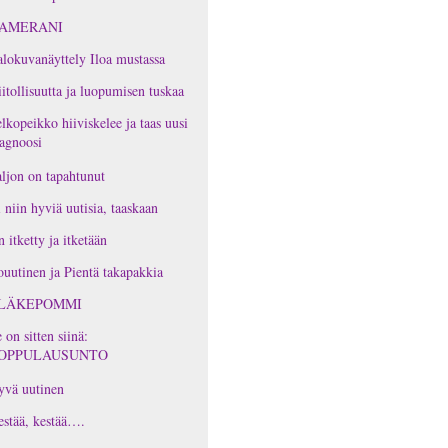
AMERANI
lokuvanäyttely Iloa mustassa
itollisuutta ja luopumisen tuskaa
lkopeikko hiiviskelee ja taas uusi
agnoosi
ljon on tapahtunut
 niin hyviä uutisia, taaskaan
 itketty ja itketään
ouutinen ja Pientä takapakkia
LÄKEPOMMI
 on sitten siinä:
OPPULAUSUNTO
yvä uutinen
stää, kestää….