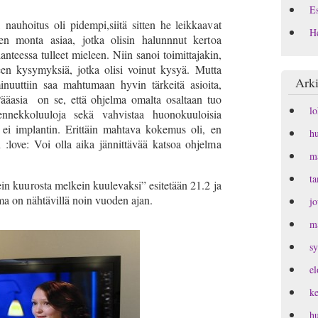
Es
nauhoitus oli pidempi,siitä sitten he leikkaavat
H
een monta asiaa, jotka olisin halunnnut kertoa
lanteessa tulleet mieleen. Niin sanoi toimittajakin,
leen kysymyksiä, jotka olisi voinut kysyä. Mutta
Arki
inuuttiin saa mahtumaan hyvin tärkeitä asioita,
Pääasia on se, että ohjelma omalta osaltaan tuo
l
ennekkoluuloja sekä vahvistaa huonokuuloisia
 ei implantin. Erittäin mahtava kokemus oli, en
h
 :love: Voi olla aika jännittävää katsoa ohjelma
m
t
ein kuurosta melkein kuulevaksi” esitetään 21.2 ja
ma on nähtävillä noin vuoden ajan.
j
m
s
e
k
h