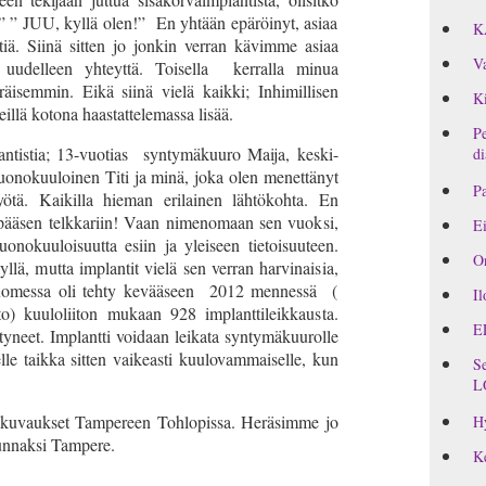
” ” JUU, kyllä olen!” En yhtään epäröinyt, asiaa
K
ttiä. Siinä sitten jo jonkin verran kävimme asiaa
Va
a uudelleen yhteyttä. Toisella kerralla minua
eräisemmin. Eikä siinä vielä kaikki; Inhimillisen
Ki
eillä kotona haastattelemassa lisää.
Pe
antistia; 13-vuotias syntymäkuuro Maija, keski-
di
uonokuuloinen Titi ja minä, joka olen menettänyt
Pa
ötä. Kaikilla hieman erilainen lähtökohta. En
, pääsen telkkariin! Vaan nimenomaan sen vuoksi,
Ei
uonokuuloisuutta esiin ja yleiseen tietoisuuteen.
On
yllä, mutta implantit vielä sen verran harvinaisia,
. Suomessa oli tehty kevääseen 2012 mennessä (
Il
o) kuuloliiton mukaan 928 implanttileikkausta.
E
tyneet. Implantti voidaan leikata syntymäkuurolle
le taikka sitten vaikeasti kuulovammaiselle, kun
Se
L
, kuvaukset Tampereen Tohlopissa. Heräsimme jo
H
unnaksi Tampere.
Ke