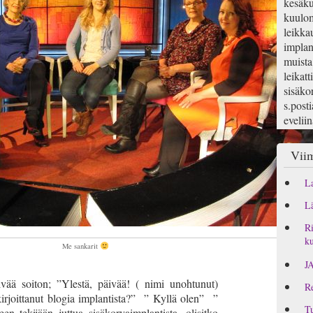
kesäku
kuulom
leikka
implan
muista
leikatt
sisäko
s.posti
evelii
Viim
La
Lä
Ri
ku
Me sankarit
J
vää soiton; ”Ylestä, päivää! ( nimi unohtunut)
Re
kirjoittanut blogia implantista?” ” Kyllä olen” ”
Tu
n tekijään juttua sisäkorvaimplantista, olisitko