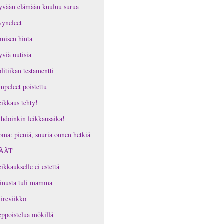
yvään elämään kuuluu surua
yneleet
misen hinta
viä uutisia
litiikan testamentti
peleet poistettu
ikkaus tehty!
hdoinkin leikkausaika!
ma: pieniä, suuria onnen hetkiä
ÄÄT
ikkaukselle ei estettä
inusta tuli mamma
ireviikko
ppoistelua mökillä