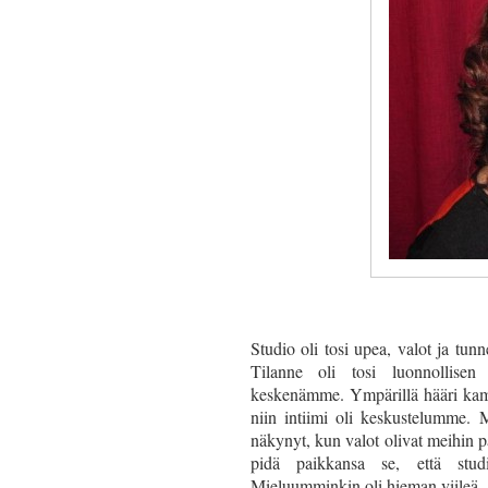
Studio oli tosi upea, valot ja tu
Tilanne oli tosi luonnollisen 
keskenämme. Ympärillä hääri kame
niin intiimi oli keskustelumme. M
näkynyt, kun valot olivat meihin 
pidä paikkansa se, että stud
Mieluumminkin oli hieman viileä.