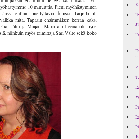
niin paksut, että niihin menee aikaa runsaasti. Piti
Ku
 myöhästyimme 10 minuuttia. Pieni myöhästyminen
tassa erittäin miellyttäviä ihmisiä. Tarjolla oli
”K
ja vaikka mitä. Tapasin ensimmäisen kerran kaksi
Jä
stia, Titin ja Maijan. Maija äiti Leena oli myös
iä, niinkuin myös toimittaja Sari Valto sekä koko
”V
me
Uu
pi
Pa
T
Rä
Vo
Pa
Ra
Ri
Jä