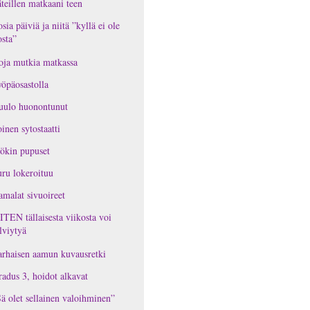
teillen matkaani teen
osia päiviä ja niitä ”kyllä ei ole
osta”
oja mutkia matkassa
öpäosastolla
uulo huonontunut
inen sytostaatti
ökin pupuset
ru lokeroituu
malat sivuoireet
TEN tällaisesta viikosta voi
lviytyä
rhaisen aamun kuvausretki
adus 3, hoidot alkavat
ä olet sellainen valoihminen”