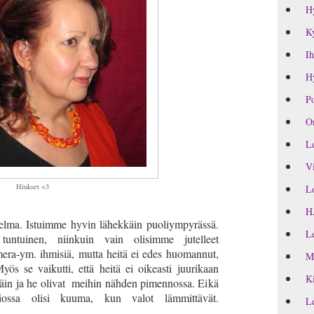
H
Ky
Ih
Hy
Po
Om
Le
Vi
Hiukset <3
Lo
H
nnelma. Istuimme hyvin lähekkäin puoliympyrässä.
Le
tuntuinen, niinkuin vain olisimme jutelleet
ra-ym. ihmisiä, mutta heitä ei edes huomannut,
M
yös se vaikutti, että heitä ei oikeasti juurikaan
Ki
päin ja he olivat meihin nähden pimennossa. Eikä
iossa olisi kuuma, kun valot lämmittävät.
Le