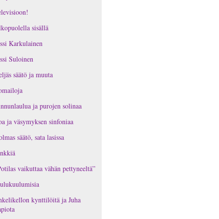
levisioon!
kopuolella sisällä
ssi Karkulainen
ssi Suloinen
ljäs säätö ja muuta
omailoja
nnunlaulua ja purojen solinaa
oa ja väsymyksen sinfoniaa
lmas säätö, sata lasissa
nkkiä
otilas vaikuttaa vähän pettyneeltä”
ulukuulumisia
kelikellon kynttilöitä ja Juha
piota