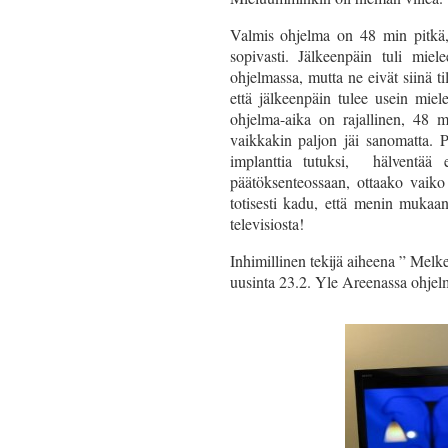
Valmis ohjelma on 48 min pitkä, 
sopivasti. Jälkeenpäin tuli miel
ohjelmassa, mutta ne eivät siinä ti
että jälkeenpäin tulee usein mie
ohjelma-aika on rajallinen, 48 m
vaikkakin paljon jäi sanomatta. 
implanttia tutuksi, hälventää 
päätöksenteossaan, ottaako vaiko
totisesti kadu, että menin mukaan
televisiosta!
Inhimillinen tekijä aiheena ” Melk
uusinta 23.2. Yle Areenassa ohjel