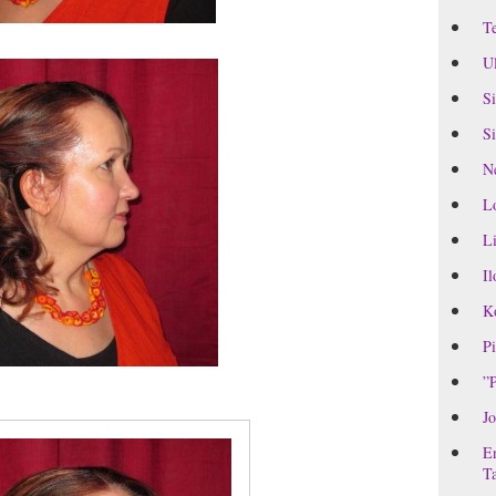
Te
Ul
Si
Si
Ne
L
Li
Il
Ko
Pi
”P
Jo
En
Ta