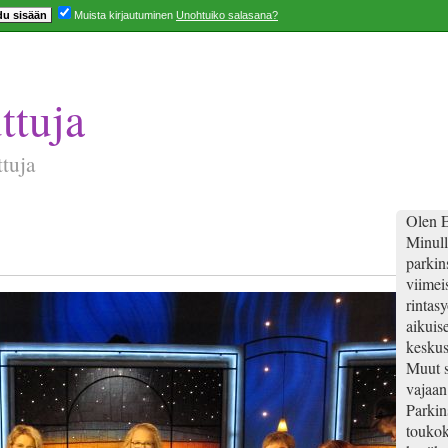
Muista kirjautuminen
Unohtuiko salasana?
ttuja
ttuja
Olen E
Minull
parkins
viimei
rintas
aikuis
keskus
Muut s
vajaan
Parkin
toukok