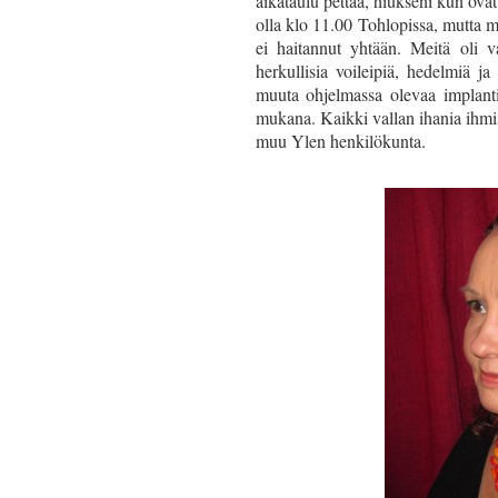
aikataulu pettää, hiukseni kun ovat 
olla klo 11.00 Tohlopissa, mutta
ei haitannut yhtään. Meitä oli vas
herkullisia voileipiä, hedelmiä 
muuta ohjelmassa olevaa implanti
mukana. Kaikki vallan ihania ihmis
muu Ylen henkilökunta.