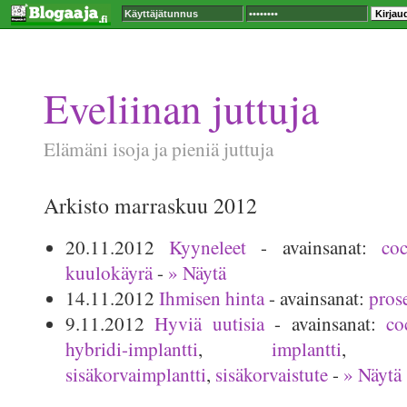
Eveliinan juttuja
Elämäni isoja ja pieniä juttuja
Arkisto marraskuu 2012
20.11.2012
Kyyneleet
- avainsanat:
co
kuulokäyrä
-
» Näytä
14.11.2012
Ihmisen hinta
- avainsanat:
pros
9.11.2012
Hyviä uutisia
- avainsanat:
co
hybridi-implantti
,
implantti
sisäkorvaimplantti
,
sisäkorvaistute
-
» Näytä