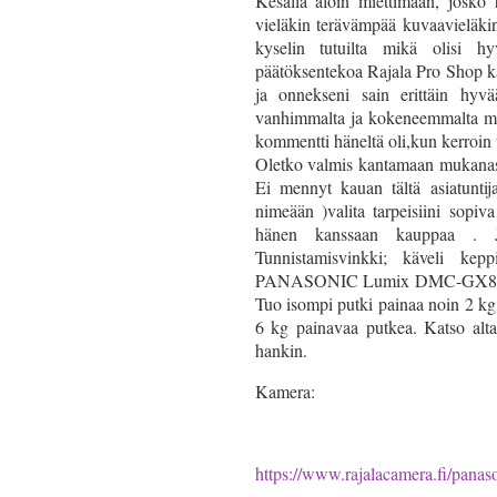
Kesällä aloin miettimään, josko 
vieläkin terävämpää kuvaavieläkin
kyselin tutuilta mikä olisi h
päätöksentekoa Rajala Pro Shop
ja onnekseni sain erittäin hyv
vanhimmalta ja kokeneemmalta m
kommentti häneltä oli,kun kerroin t
Oletko valmis kantamaan mukanas
Ei mennyt kauan tältä asiatuntij
nimeään )valita tarpeisiini sopi
hänen kanssaan kauppaa . Jo
Tunnistamisvinkki; käveli ke
PANASONIC Lumix DMC-GX8 Mikro
Tuo isompi putki painaa noin 2 kg,
6 kg painavaa putkea. Katso alta l
hankin.
Kamera:
https://www.rajalacamera.fi/pana