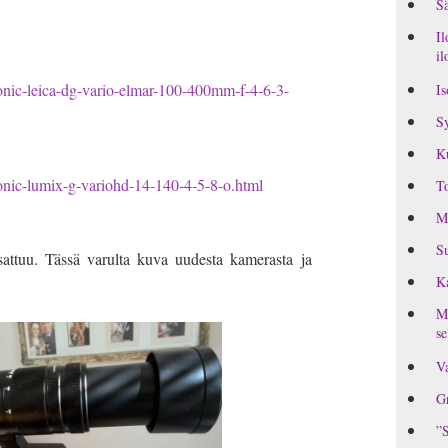
Sä
Il
il
onic-leica-dg-vario-elmar-100-400mm-f-4-6-3-
Is
Sy
K
onic-lumix-g-variohd-14-140-4-5-8-o.html
To
M
Su
attuu. Tässä varulta kuva uudesta kamerasta ja
Ka
MI
se
Va
Gr
”S