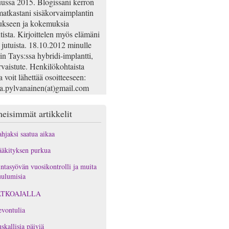
ussa 2015. Blogissani kerron
atkastani sisäkorvaimplantin
ukseen ja kokemuksia
tista. Kirjoittelen myös elämäni
 jutuista. 18.10.2012 minulle
iin Tays:ssa hybridi-implantti,
rvaistute. Henkilökohtaista
a voit lähettää osoitteeseen:
na.pylvanainen(at)gmail.com
eisimmät artikkelit
hjaksi saatua aikaa
äkityksen purkua
ntasyövän vuosikontrolli ja muita
ulumisia
ATKOAJALLA
vontulia
skallisia päiviä