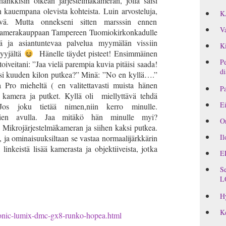
hankkisin oikean järjestelmäkameran, jolla saisi
 kauempana olevista kohteista. Luin arvosteluja,
K
yvä. Mutta onnekseni sitten marsssin ennen
Va
 kamerakauppaan Tampereen Tuomiokirkonkadulle
ää ja asiantuntevaa palvelua myymälän vissiin
Ki
yyjältä
Hänelle täydet pisteet! Ensimmäinen
Pe
oiveitani: ”Jaa vielä parempia kuvia pitäisi saada!
di
i kuuden kilon putkea?” Minä: ”No en kyllä….”
a Pro mieheltä ( en valitettavasti muista hänen
Pa
va kamera ja putket. Kyllä oli miellyttävä tehdä
Ei
s joku tietää nimen,niin kerro minulle.
ppien avulla. Jaa mitäkö hän minulle myi?
On
järjestelmäkameran ja siihen kaksi putkea.
Il
 ja ominaisuuksiltaan se vastaa normaalijärkkärin
inkeistä lisää kamerasta ja objektiiveista, jotka
E
Se
L
H
Ke
sonic-lumix-dmc-gx8-runko-hopea.html