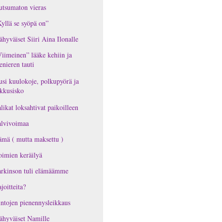
tsumaton vieras
yllä se syöpä on”
ähyväiset Siiri Aina Ilonalle
iimeinen” lääke kehiin ja
nieren tauti
si kuulokoje, polkupyörä ja
kkusisko
likat loksahtivat paikoilleen
alvivoimaa
mä ( mutta maksettu )
imien keräilyä
rkinson tuli elämäämme
joitteita?
ntojen pienennysleikkaus
ähyväiset Namille