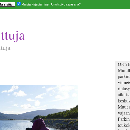
Muista kirjautuminen
Unohtuiko salasana?
ttuja
ttuja
Olen E
Minull
parkins
viimei
rintas
aikuis
keskus
Muut s
vajaan
Parkin
toukok