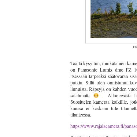
El
Täällä kysyttiin, minkälainen ka
on Panasonic Lumix dmc FZ 10
itsessään tarpeeksi säätövaraa sisä
putkia. Sillä olen onnistunut ku
linnuista. Räpsyjä on kahden vuod
satatuhatta
Allaolevasta lin
Suosittelen kameraa kaikillle, j
kanssa ei koskaan tule tilannett
tilanteessa.
https://www.rajalacamera.fi/pana