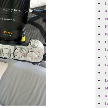
H
Ky
Ih
Hy
Po
Om
Le
Vi
Lo
H
Le
M
Ki
Le