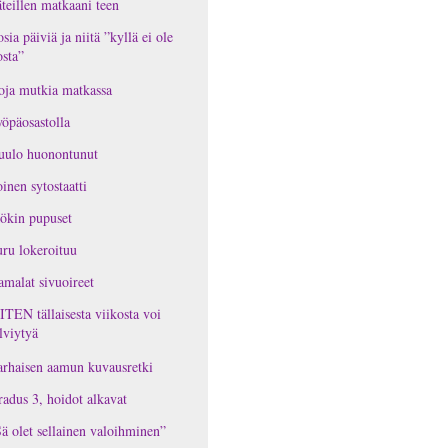
teillen matkaani teen
osia päiviä ja niitä ”kyllä ei ole
osta”
oja mutkia matkassa
öpäosastolla
uulo huonontunut
inen sytostaatti
ökin pupuset
ru lokeroituu
malat sivuoireet
TEN tällaisesta viikosta voi
lviytyä
rhaisen aamun kuvausretki
adus 3, hoidot alkavat
ä olet sellainen valoihminen”