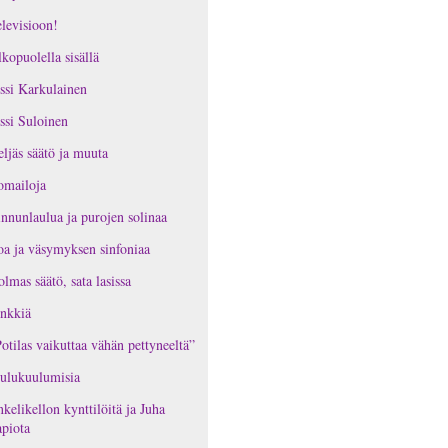
levisioon!
kopuolella sisällä
ssi Karkulainen
ssi Suloinen
ljäs säätö ja muuta
omailoja
nnunlaulua ja purojen solinaa
oa ja väsymyksen sinfoniaa
lmas säätö, sata lasissa
nkkiä
otilas vaikuttaa vähän pettyneeltä”
ulukuulumisia
kelikellon kynttilöitä ja Juha
piota