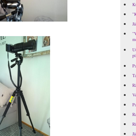
Ku
”K
Jä
”V
me
Uu
pi
Pa
T
Rä
Vo
Pa
Ra
Ri
Jä