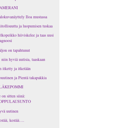
AMERANI
lokuvanäyttely Iloa mustassa
itollisuutta ja luopumisen tuskaa
lkopeikko hiiviskelee ja taas uusi
agnoosi
ljon on tapahtunut
 niin hyviä uutisia, taaskaan
 itketty ja itketään
ouutinen ja Pientä takapakkia
LÄKEPOMMI
 on sitten siinä:
OPPULAUSUNTO
yvä uutinen
stää, kestää….