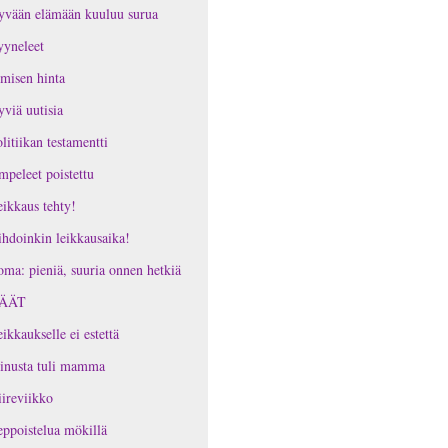
yvään elämään kuuluu surua
yneleet
misen hinta
viä uutisia
litiikan testamentti
peleet poistettu
ikkaus tehty!
hdoinkin leikkausaika!
ma: pieniä, suuria onnen hetkiä
ÄÄT
ikkaukselle ei estettä
inusta tuli mamma
ireviikko
ppoistelua mökillä