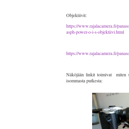
Objektiivit:
https://www.rajalacamera.fi/panas
asph-power-o-i-s-objektiivi.html
https://www.rajalacamera.fi/panas
Näköjään linkit toimivat miten s
isommasta putkesta: