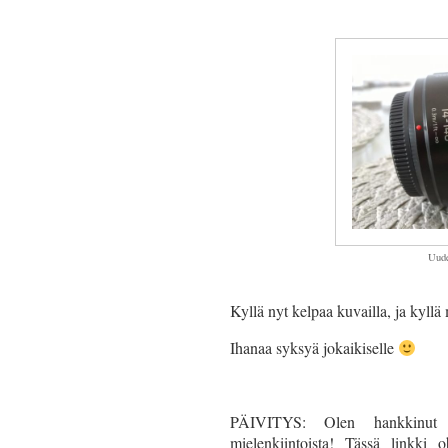
Uude
Kyllä nyt kelpaa kuvailla, ja kyl
Ihanaa syksyä jokaikiselle
PÄIVITYS: Olen hankkinut 
mielenkiintoista! Tässä linkki ob