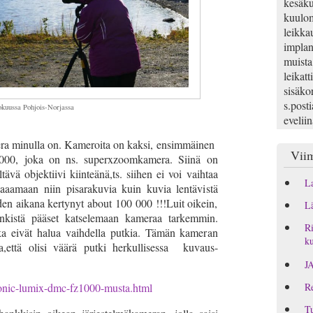
kesäku
kuulom
leikka
implan
muista
leikatt
sisäko
s.posti
okuussa Pohjois-Norjassa
evelii
mera minulla on. Kameroita on kaksi, ensimmäinen
Viim
00, joka on ns. superxzoomkamera. Siinä on
ltävä objektiivi kiinteänä,ts. siihen ei voi vaihtaa
La
vaaamaan niin pisarakuvia kuin kuvia lentävistä
en aikana kertynyt about 100 000 !!!Luit oikein,
Lä
kistä pääset katselemaan kameraa tarkemmin.
Ri
otka eivät halua vaihdella putkia. Tämän kameran
ku
a,että olisi väärä putki herkullisessa kuvaus-
J
sonic-lumix-dmc-fz1000-musta.html
Re
Tu