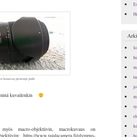
Es
H
Arki
l
h
m
t
n kameran pienempi putki
j
lä minä kuvailenkin
m
s
e
k
myös macro-objektiivin, macrokuvaus on
jektiiviin; https://www.rajalacamera.fi/olympus-
h