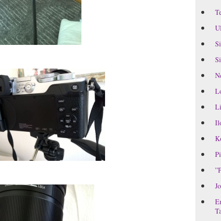
Te
Ul
Si
Si
Ne
L
Li
Il
Ko
Pi
”P
Jo
En
Ta