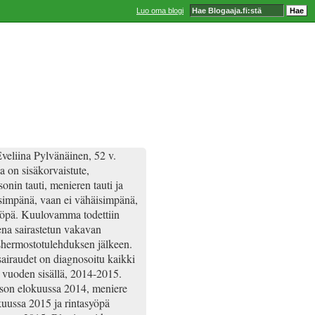
Luo oma blogi
veliina Pylvänäinen, 52 v.
a on sisäkorvaistute,
onin tauti, menieren tauti ja
simpänä, vaan ei vähäisimpänä,
yöpä. Kuulovamma todettiin
ena sairastetun vakavan
hermostotulehduksen jälkeen.
airaudet on diagnosoitu kaikki
 vuoden sisällä, 2014-2015.
son elokuussa 2014, meniere
uussa 2015 ja rintasyöpä