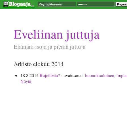
Eveliinan juttuja
Elämäni isoja ja pieniä juttuja
Arkisto elokuu 2014
18.8.2014
Rajoitteita?
- avainsanat:
huonokuuloinen
,
implan
Näytä