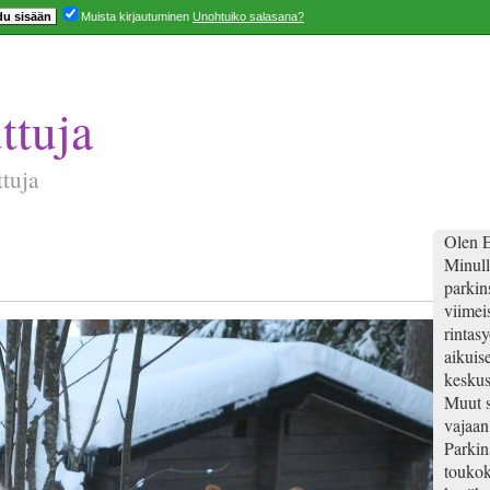
Muista kirjautuminen
Unohtuiko salasana?
ttuja
ttuja
Olen E
Minull
parkins
viimei
rintas
aikuis
keskus
Muut s
vajaan
Parkin
toukok