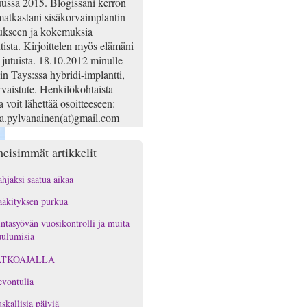
ussa 2015. Blogissani kerron
atkastani sisäkorvaimplantin
ukseen ja kokemuksia
tista. Kirjoittelen myös elämäni
 jutuista. 18.10.2012 minulle
iin Tays:ssa hybridi-implantti,
rvaistute. Henkilökohtaista
a voit lähettää osoitteeseen:
na.pylvanainen(at)gmail.com
eisimmät artikkelit
hjaksi saatua aikaa
äkityksen purkua
ntasyövän vuosikontrolli ja muita
ulumisia
ATKOAJALLA
vontulia
skallisia päiviä