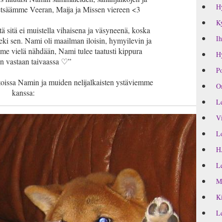
H
tsäämme Veeran, Maija ja Missen viereen <3
Ky
ä sitä ei muistella vihaisena ja väsyneenä, koska
Ih
eki sen. Nami oli maailman iloisin, hymyilevin ja
 me vielä nähdään, Nami tulee taatusti kippura
Hy
n vastaan taivaassa ♡”
Po
oissa Namin ja muiden nelijalkaisten ystäviemme
Om
kanssa:
Le
Vi
Lo
H
Le
M
Ki
Le