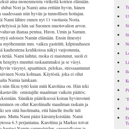
ksii aina monenmoista virikettä koirien elämään.
 shibat Nori ja Nami) aina erittäin hyvin, hänen
Te
n saadessaan niin hyvän ja tunnollisen hoitajan.
Ul
tä Nami lähtee ennen nyt 11 vuotiasta Noria.
ttelyissä ja hän sai Suomen muotovalion arvon.
Si
valtavan ihanaa pentua, Hiron, Umin ja Samun.
Si
kertyä suloisen Namin elämään. Ensin ilmestyi
 ja myöhemmin mm. vaikea gastriitti, kilpirauhasen
Ne
nä kauheutena keuhkoissa näkyi varjostumia,
L
tietää. Nami laihtui, ruoka ei maistunut, suoli ei
 hengitys muuttui raskaammaksi ja se väsyi.
Li
hyvin väsynyt, apaattinen, pelokas, stressaantunut
Il
iivinen Noria kohtaan. Käytöstä, joka ei ollut
alia Namia lainkaan.
Ko
on niin fiksu tyttö kuin mitä Karoliina on. Hän teki
Pi
akastaville omistajille maailman vaikein päätös;
ksistään. Siinäkin päätöksessä koiran hyvinvointi
”P
puminen on ollut Karoliinalle maailman raskain ja
Jo
 sen siitä huolimatta, että hänelle itselle tuli
 suru. Mutta Nami pääsi kärsimyksistään. Nami
En
piossa 6.3 perjantaina. Karoliina ja Markus toivat
Ta
 hautasi Namin sammaleiden, sananjalkojen ja