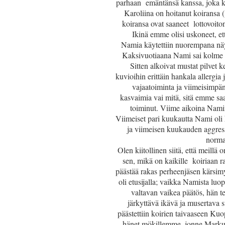
parhaan emäntänsä kanssa, joka ke
Karoliina on hoitanut koiransa (
koiransa ovat saaneet lottovoito
Ikinä emme olisi uskoneet, et
Namia käytettiin nuorempana näy
Kaksivuotiaana Nami sai kolme 
Sitten alkoivat mustat pilvet 
kuvioihin erittäin hankala allergia
vajaatoiminta ja viimeisimpä
kasvaimia vai mitä, sitä emme saa 
toiminut. Viime aikoina
Namin
Viimeiset pari kuukautta Nami oli 
ja viimeisen kuukauden aggress
norma
Olen kiitollinen siitä, että meillä 
sen, mikä on kaikille koiriaan r
päästää rakas perheenjäsen kärsimy
oli etusijalla; vaikka Namista luo
valtavan vaikea päätös, hän teki
järkyttävä ikävä ja musertava
päästettiin koirien taivaaseen Kuo
hänet mökillemme, jonne Markus