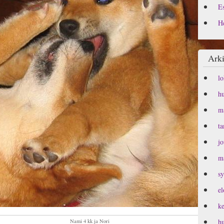
Es
H
Arki
l
h
m
t
j
m
s
e
k
h
Nami 4 kk ja Nori