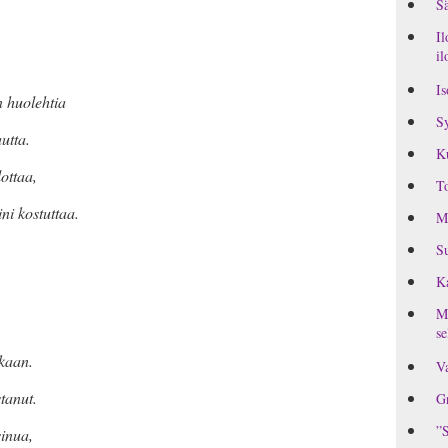
Sä
Il
il
Is
n huolehtia
Sy
utta.
K
lottaa,
To
ini kostuttaa.
M
Su
Ka
MI
se
kaan.
Va
stanut.
Gr
”S
sinua,