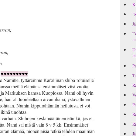
Ku
”K
Jä
erran,
”V
me
Uu
rran,
pi
s.
Pa
♥♥♥♥♥♥♥♥♥
T
e Namille, tyttäremme Karoliinan shiba-rotuiselle
Rä
anssa meillä elämänsä ensimmäiset viisi vuotta,
n ja Markuksen kanssa Kuopiossa. Nami oli hyvin
Vo
e, hän oli luonteeltaan aivan ihana, ystävällinen
Pa
ä kohtaan. Namin kippurahännän heilutusta ei voi
ikinä unohtaa.
Ra
 varhain. Shibojen keskimääräinen elinikä, jos ei
Ri
otta. Nami sai niistä vain 8 v 5 kk. Ensimmäiset
 koiran elämää, monenlaisia retkiä tehden maailman
Jä