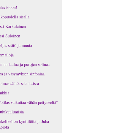
levisioon!
kopuolella sisällä
ssi Karkulainen
ssi Suloinen
ljäs säätö ja muuta
omailoja
nnunlaulua ja purojen solinaa
oa ja väsymyksen sinfoniaa
lmas säätö, sata lasissa
nkkiä
otilas vaikuttaa vähän pettyneeltä”
ulukuulumisia
kelikellon kynttilöitä ja Juha
piota