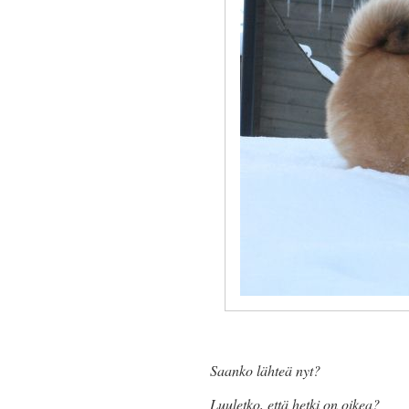
Saanko lähteä nyt?
Luuletko, että hetki on oikea?