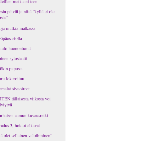
teillen matkaani teen
osia päiviä ja niitä ”kyllä ei ole
osta”
oja mutkia matkassa
öpäosastolla
uulo huonontunut
inen sytostaatti
ökin pupuset
ru lokeroituu
malat sivuoireet
TEN tällaisesta viikosta voi
lviytyä
rhaisen aamun kuvausretki
adus 3, hoidot alkavat
ä olet sellainen valoihminen”