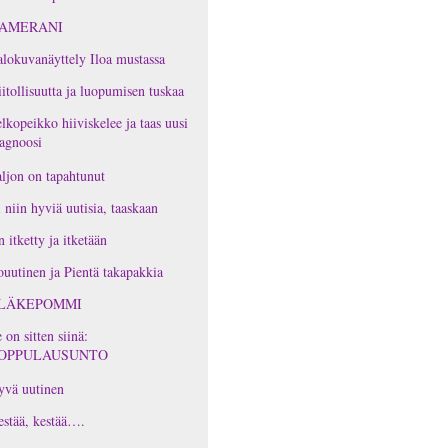
AMERANI
lokuvanäyttely Iloa mustassa
itollisuutta ja luopumisen tuskaa
lkopeikko hiiviskelee ja taas uusi
agnoosi
ljon on tapahtunut
 niin hyviä uutisia, taaskaan
 itketty ja itketään
ouutinen ja Pientä takapakkia
LÄKEPOMMI
 on sitten siinä:
OPPULAUSUNTO
yvä uutinen
stää, kestää….