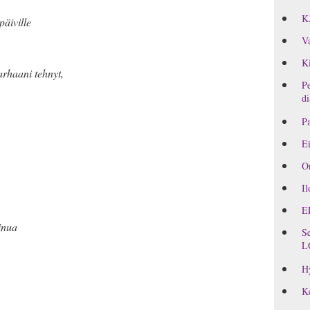
K
päiville
Va
Ki
rhaani tehnyt,
Pe
di
Pa
Ei
On
Il
E
inua
Se
L
H
Ke