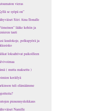
tsumaton vieras
yllä se syöpä on”
ähyväiset Siiri Aina Ilonalle
iimeinen” lääke kehiin ja
nieren tauti
si kuulokoje, polkupyörä ja
kkusisko
likat loksahtivat paikoilleen
alvivoimaa
mä ( mutta maksettu )
imien keräilyä
rkinson tuli elämäämme
joitteita?
ntojen pienennysleikkaus
ähyväiset Namille