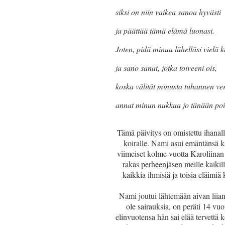
siksi on niin vaikea sanoa hyvästi
ja päättää tämä elämä luonasi.
Joten, pidä minua lähelläsi vielä k
ja sano sanat, jotka toiveeni ois,
koska välität minusta tuhannen ve
annat minun nukkua jo tänään poi
Tämä päivitys on omistettu ihanall
koiralle. Nami asui emäntänsä k
viimeiset kolme vuotta Karoliina
rakas perheenjäsen meille kaikill
kaikkia ihmisiä ja toisia eläimi
Nami joutui lähtemään aivan liian
ole sairauksia, on peräti 14 vu
elinvuotensa hän sai elää tervettä