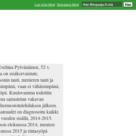
Luo oma blogi
Seuraava blogi
veliina Pylvänäinen, 52 v.
a on sisäkorvaistute,
onin tauti, menieren tauti ja
simpänä, vaan ei vähäisimpänä,
yöpä. Kuulovamma todettiin
ena sairastetun vakavan
hermostotulehduksen jälkeen.
airaudet on diagnosoitu kaikki
 vuoden sisällä, 2014-2015.
son elokuussa 2014, meniere
uussa 2015 ja rintasyöpä