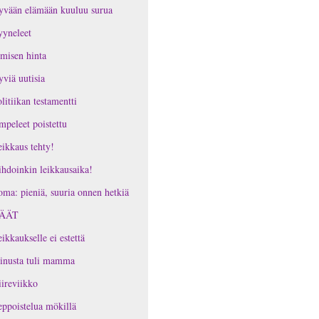
yvään elämään kuuluu surua
yneleet
misen hinta
viä uutisia
litiikan testamentti
peleet poistettu
ikkaus tehty!
hdoinkin leikkausaika!
ma: pieniä, suuria onnen hetkiä
ÄÄT
ikkaukselle ei estettä
inusta tuli mamma
ireviikko
ppoistelua mökillä