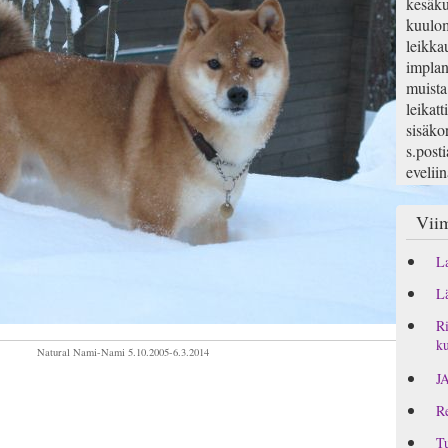
kesäku
kuulom
leikka
implan
muista
leikatt
sisäko
s.posti
evelii
Viim
La
Lä
Ri
ku
Natural Nami-Nami 5.10.2005-6.3.2014
J
Re
Tu