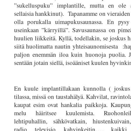
”sukelluspuku” implantille, mutta en ole 
sellaisia hankkinut). Tapanamme on vieraiden
olla porukalla uimapukusaunassa. En pysy 
useinkaan ”kärryillä”. Savusaunassa on pime
huulien liikkeitä. Kyllä, todellakin, se joskus 
siitä huolimatta nautin yhteisaunomisesta :
paljon enemmän iloa kuin huonoja puolia. 
sentään jotain siellä, isoääniset kuulen hyvink
En kuule implantillakaan kunnolla ( joskus
tilassa, missä on taustahälyä. Kahvilat, ravintol
kaupat esim ovat hankalia paikkoja. Kaupung
melu häiritsee kuulemista. Ruohonleik
lehtipuhallin, sähkövatkain, hiustenkuivain
radio, televisio, kahvinkeitin….. kaikki 