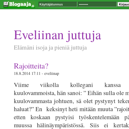
Eveliinan juttuja
Elämäni isoja ja pieniä juttuja
Rajoitteita?
18.8.2014 17:11 - eveliinap
Viime viikolla kollegani kanssa ju
kuulovammoista, hän sanoi: ” Eihän sulla ole mi
kuulovammasta johtuen, sä olet pystynyt tek
haluat?” En keksinyt heti mitään muuta ”rajoit
etten koskaan pystyisi työskentelemään pä
muussa hälinäympäristössä. Siis ei kertak