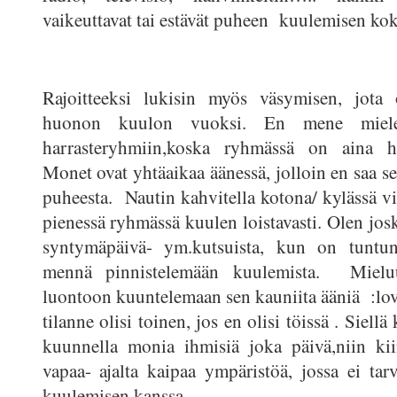
vaikeuttavat tai estävät puheen kuulemisen ko
Rajoitteeksi lukisin myös väsymisen, jota
huonon kuulon vuoksi. En mene miele
harrasteryhmiin,koska ryhmässä on aina h
Monet ovat yhtäaikaa äänessä, jolloin en saa s
puheesta. Nautin kahvitella kotona/ kylässä vi
pienessä ryhmässä kuulen loistavasti. Olen jos
syntymäpäivä- ym.kutsuista, kun on tuntunu
mennä pinnistelemään kuulemista. Miel
luontoon kuuntelemaan sen kauniita ääniä :love
tilanne olisi toinen, jos en olisi töissä . Siell
kuunnella monia ihmisiä joka päivä,niin kii
vapaa- ajalta kaipaa ympäristöä, jossa ei tarv
kuulemisen kanssa.