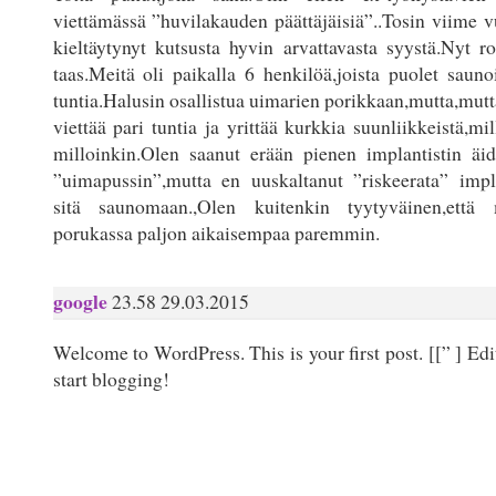
viettämässä ”huvilakauden päättäjäisiä”..Tosin viime v
kieltäytynyt kutsusta hyvin arvattavasta syystä.Nyt ro
taas.Meitä oli paikalla 6 henkilöä,joista puolet sauno
tuntia.Halusin osallistua uimarien porikkaan,mutta,mut
viettää pari tuntia ja yrittää kurkkia suunliikkeistä,mil
milloinkin.Olen saanut erään pienen implantistin äidi
”uimapussin”,mutta en uuskaltanut ”riskeerata” impl
sitä saunomaan.,Olen kuitenkin tyytyväinen,että
porukassa paljon aikaisempaa paremmin.
google
23.58 29.03.2015
Welcome to WordPress. This is your first post. [
[”
] Edi
start blogging!