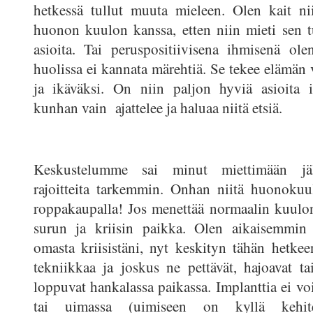
hetkessä tullut muuta mieleen. Olen kait ni
huonon kuulon kanssa, etten niin mieti sen 
asioita. Tai peruspositiivisena ihmisenä ole
huolissa ei kannata märehtiä. Se tekee elämän 
ja ikäväksi. On niin paljon hyviä asioita i
kunhan vain ajattelee ja haluaa niitä etsiä.
Keskustelumme sai minut miettimään jäl
rajoitteita tarkemmin. Onhan niitä huonokuu
roppakaupalla! Jos menettää normaalin kuulo
surun ja kriisin paikka. Olen aikaisemmin j
omasta kriisistäni, nyt keskityn tähän hetkeen
tekniikkaa ja joskus ne pettävät, hajoavat tai
loppuvat hankalassa paikassa. Implanttia ei vo
tai uimassa (uimiseen on kyllä kehite