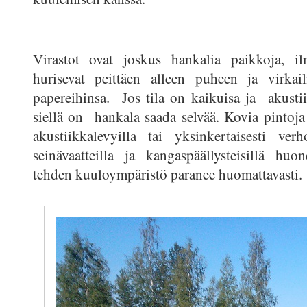
Virastot ovat joskus hankalia paikkoja, ilma
hurisevat peittäen alleen puheen ja virkail
papereihinsa. Jos tila on kaikuisa ja akusti
siellä on hankala saada selvää. Kovia pintoj
akustiikkalevyilla tai yksinkertaisesti verho
seinävaatteilla ja kangaspäällysteisillä huon
tehden kuuloympäristö paranee huomattavasti.