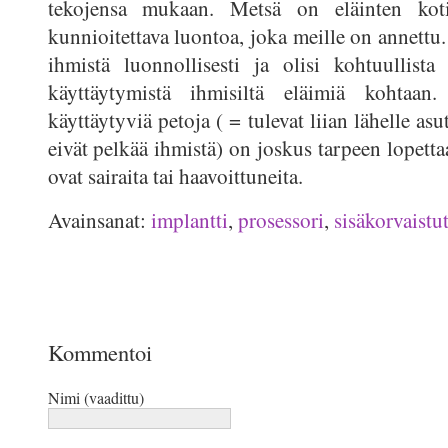
tekojensa mukaan. Metsä on eläinten kot
kunnioitettava luontoa, joka meille on annettu.
ihmistä luonnollisesti ja olisi kohtuullist
käyttäytymistä ihmisiltä eläimiä kohtaan. E
käyttäytyviä petoja ( = tulevat liian lähelle asu
eivät pelkää ihmistä) on joskus tarpeen lopett
ovat sairaita tai haavoittuneita.
Avainsanat:
implantti
,
prosessori
,
sisäkorvaistu
Kommentoi
Nimi (vaadittu)