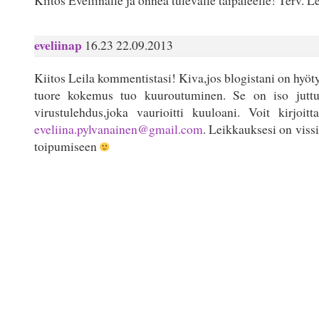
Kiitos Eveliinalle ja onnea tulevalle taipaleelle! Terv. Le
eveliinap
16.23 22.09.2013
Kiitos Leila kommentistasi! Kiva,jos blogistani on hyöty
tuore kokemus tuo kuuroutuminen. Se on iso juttu. 
virustulehdus,joka vaurioitti kuuloani. Voit kirjoit
eveliina.pylvanainen@gmail.com
. Leikkauksesi on viss
toipumiseen