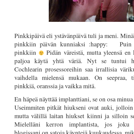
Pinkkipäivä eli ystävänpäivä tuli ja meni. Min
pinkkiin päivän kunniaksi :happy: Puin
pinkkiin
Pidän väreistä, mutta yleensä en 
paljoa käytä yhtä väriä. Nyt se tuntui h
Cochlearin prosessoreihin saa irrallisia värik
vaihdella mielensä mukaan. On seepraa, tiik
pinkkiä, oranssia ja vaikka mitä.
En häpeä näyttää implanttiani, se on osa minua 
Useimmiten pitkät hiukseni ovat auki, jolloin
mutta välillä laitan hiukset kiinni ja silloin
Mielelläni kerron implantista, jos joku 
blogissani on satoja käyntejä kuukaudessa, mik