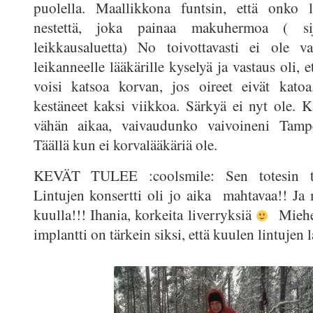
puolella. Maallikkona funtsin, että onko le
nestettä, joka painaa makuhermoa ( sija
leikkausaluetta) No toivottavasti ei ole va
leikanneelle lääkärille kyselyä ja vastaus oli, e
voisi katsoa korvan, jos oireet eivät kato
kestäneet kaksi viikkoa. Särkyä ei nyt ole. K
vähän aikaa, vaivaudunko vaivoineni Tampe
Täällä kun ei korvalääkäriä ole.
KEVÄT TULEE :coolsmile: Sen totesin t
Lintujen konsertti oli jo aika mahtavaa!! Ja 
kuulla!!! Ihania, korkeita liverryksiä
Mieheni
implantti on tärkein siksi, että kuulen lintujen