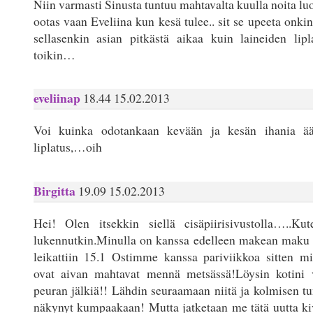
Niin varmasti Sinusta tuntuu mahtavalta kuulla noita lu
ootas vaan Eveliina kun kesä tulee.. sit se upeeta onki
sellasenkin asian pitkästä aikaa kuin laineiden lipl
toikin…
eveliinap
18.44 15.02.2013
Voi kuinka odotankaan kevään ja kesän ihania ää
liplatus,…oih
Birgitta
19.09 15.02.2013
Hei! Olen itsekkin siellä cisäpiirisivustolla…..K
lukennutkin.Minulla on kanssa edelleen makean maku 
leikattiin 15.1 Ostimme kanssa pariviikkoa sitten m
ovat aivan mahtavat mennä metsässä!Löysin kotini v
peuran jälkiä!! Lähdin seuraamaan niitä ja kolmisen tu
näkynyt kumpaakaan! Mutta jatketaan me tätä uutta kiv