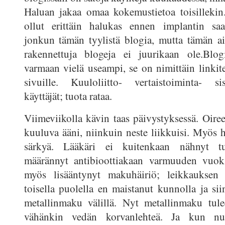
Haluan jakaa omaa kokemustietoa toisillekin.
ollut erittäin halukas ennen implantin sa
jonkun tämän tyylistä blogia, mutta tämän a
rakennettuja blogeja ei juurikaan ole.Blog
varmaan vielä useampi, se on nimittäin linkite
sivuille. Kuuloliitto- vertaistoiminta- sis
käyttäjät; tuota rataa.
Viimeviikolla kävin taas päivystyksessä. Oiree
kuuluva ääni, niinkuin neste liikkuisi. Myös 
särkyä. Lääkäri ei kuitenkaan nähnyt tu
määrännyt antibioottiakaan varmuuden vuok
myös lisääntynyt makuhäiriö; leikkauksen 
toisella puolella en maistanut kunnolla ja sii
metallinmaku välillä. Nyt metallinmaku tule
vähänkin vedän korvanlehteä. Ja kun nuk