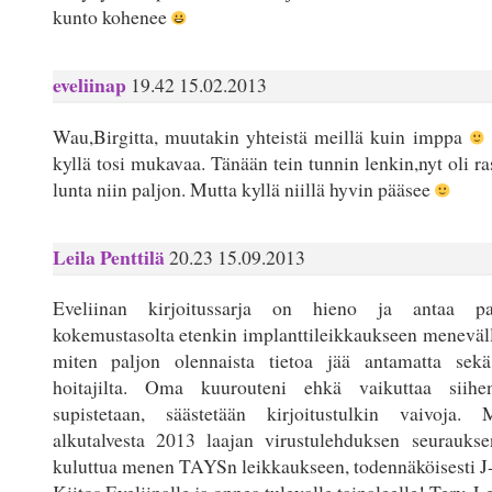
kunto kohenee
eveliinap
19.42 15.02.2013
Wau,Birgitta, muutakin yhteistä meillä kuin imppa
kyllä tosi mukavaa. Tänään tein tunnin lenkin,nyt oli 
lunta niin paljon. Mutta kyllä niillä hyvin pääsee
Leila Penttilä
20.23 15.09.2013
Eveliinan kirjoitussarja on hieno ja antaa pal
kokemustasolta etenkin implanttileikkaukseen meneväll
miten paljon olennaista tietoa jää antamatta sekä 
hoitajilta. Oma kuurouteni ehkä vaikuttaa siih
supistetaan, säästetään kirjoitustulkin vaivoja.
alkutalvesta 2013 laajan virustulehduksen seuraukse
kuluttua menen TAYSn leikkaukseen, todennäköisesti J