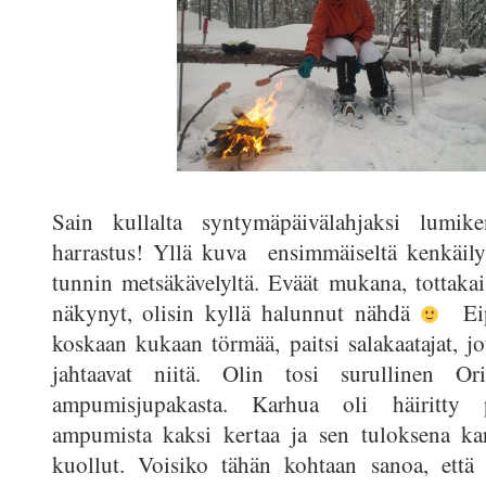
Sain kullalta syntymäpäivälahjaksi lumik
harrastus! Yllä kuva ensimmäiseltä kenkäily
tunnin metsäkävelyltä. Eväät mukana, tottakai
näkynyt, olisin kyllä halunnut nähdä
Eipä
koskaan kukaan törmää, paitsi salakaatajat, jo
jahtaavat niitä. Olin tosi surullinen Or
ampumisjupakasta. Karhua oli häiritty 
ampumista kaksi kertaa ja sen tuloksena ka
kuollut. Voisiko tähän kohtaan sanoa, että 