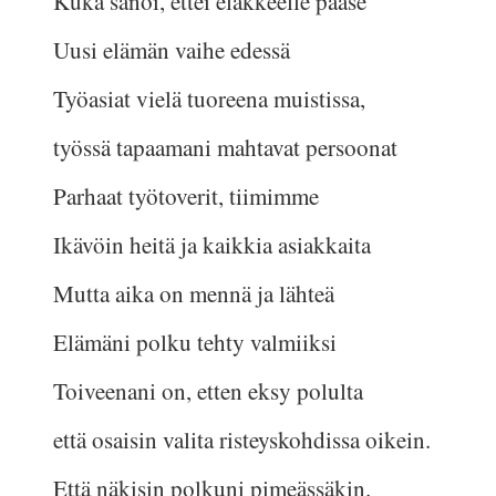
Kuka sanoi, ettei eläkkeelle pääse
Uusi elämän vaihe edessä
Työasiat vielä tuoreena muistissa,
työssä tapaamani mahtavat persoonat
Parhaat työtoverit, tiimimme
Ikävöin heitä ja kaikkia asiakkaita
Mutta aika on mennä ja lähteä
Elämäni polku tehty valmiiksi
Toiveenani on, etten eksy polulta
että osaisin valita risteyskohdissa oikein.
Että näkisin polkuni pimeässäkin.