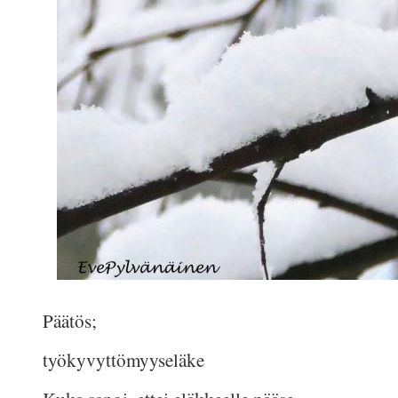
Päätös;
työkyvyttömyyseläke