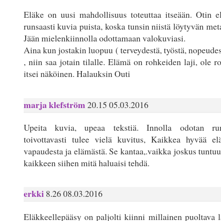
Eläke on uusi mahdollisuus toteuttaa itseään. Otin el
runsaasti kuvia puista, koska tunsin niistä löytyvän met
Jään mielenkiinnolla odottamaan valokuviasi.
Aina kun jostakin luopuu ( terveydestä, työstä, nopeudes
, niin saa jotain tilalle. Elämä on rohkeiden laji, ole r
itsei näköinen. Halauksin Outi
marja klefström
20.15 05.03.2016
Upeita kuvia, upeaa tekstiä. Innolla odotan run
toivottavasti tulee vielä kuvitus, Kaikkea hyvää elä
vapaudesta ja elämästä. Se kantaa,.vaikka joskus tuntuu e
kaikkeen siihen mitä haluaisi tehdä.
erkki
8.26 08.03.2016
Eläkkeellepääsy on paljolti kiinni millainen puoltava l