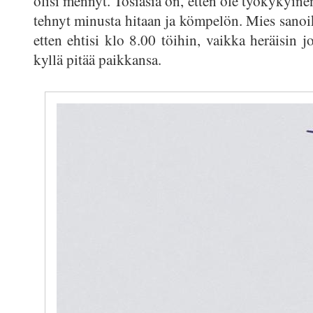
olisi mennyt. Tosiasia on, etten ole työkykyin
tehnyt minusta hitaan ja kömpelön. Mies sanoi
etten ehtisi klo 8.00 töihin, vaikka heräisin jo
kyllä pitää paikkansa.