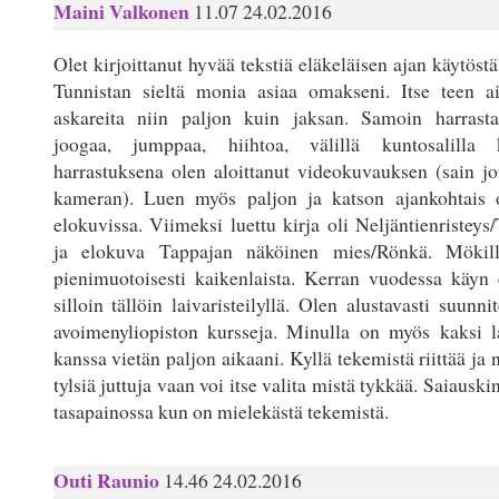
Maini Valkonen
11.07 24.02.2016
Olet kirjoittanut hyvää tekstiä eläkeläisen ajan käytöstä
Tunnistan sieltä monia asiaa omakseni. Itse teen a
askareita niin paljon kuin jaksan. Samoin harrastan
joogaa, jumppaa, hiihtoa, välillä kuntosalilla 
harrastuksena olen aloittanut videokuvauksen (sain jo
kameran). Luen myös paljon ja katson ajankohtais 
elokuvissa. Viimeksi luettu kirja oli Neljäntienriste
ja elokuva Tappajan näköinen mies/Rönkä. Mökill
pienimuotoisesti kaikenlaista. Kerran vuodessa käyn 
silloin tällöin laivaristeilyllä. Olen alustavasti suunni
avoimenyliopiston kursseja. Minulla on myös kaksi l
kanssa vietän paljon aikaani. Kyllä tekemistä riittää ja n
tylsiä juttuja vaan voi itse valita mistä tykkää. Saiaus
tasapainossa kun on mielekästä tekemistä.
Outi Raunio
14.46 24.02.2016