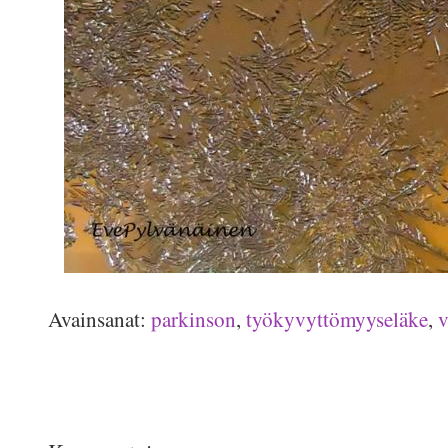
Avainsanat:
parkinson
,
työkyvyttömyyseläke
,
v