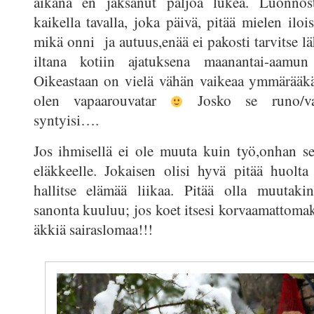
aikana en jaksanut paljoa lukea. Luonnos
kaikella tavalla, joka päivä, pitää mielen ilo
mikä onni ja autuus,enää ei pakosti tarvitse l
iltana kotiin ajatuksena maanantai-aamun
Oikeastaan on vielä vähän vaikeaa ymmärääkä
olen vapaarouvatar
Josko se runo/val
syntyisi….
Jos ihmisellä ei ole muuta kuin työ,onhan s
eläkkeelle. Jokaisen olisi hyvä pitää huolta s
hallitse elämää liikaa. Pitää olla muutaki
sanonta kuuluu; jos koet itsesi korvaamattomak
äkkiä sairaslomaa!!!