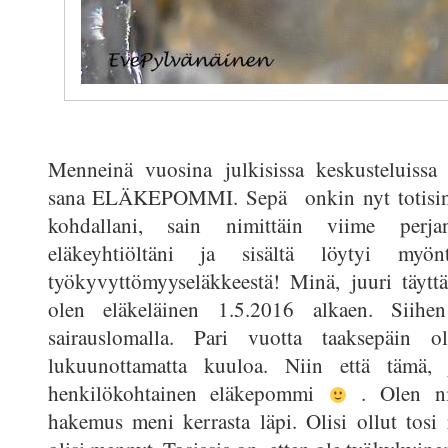
Menneinä vuosina julkisissa keskusteluissa 
sana ELÄKEPOMMI. Sepä onkin nyt totisint
kohdallani, sain nimittäin viime perjan
eläkeyhtiöltäni ja sisältä löytyi myön
työkyvyttömyyseläkkeestä! Minä, juuri täytt
olen eläkeläinen 1.5.2016 alkaen. Siihe
sairauslomalla. Pari vuotta taaksepäin ol
lukuunottamatta kuuloa. Niin että tämä,
henkilökohtainen eläkepommi
. Olen nii
hakemus meni kerrasta läpi. Olisi ollut tosi 