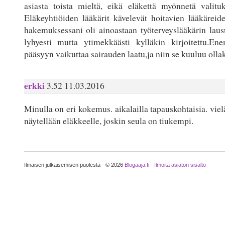
asiasta toista mieltä, eikä eläkettä myönnetä valituk
Eläkeyhtiöiden lääkärit kävelevät hoitavien lääkäreid
hakemuksessani oli ainoastaan työterveyslääkärin laus
lyhyesti mutta ytimekkäästi kylläkin kirjoitettu.En
pääsyyn vaikuttaa sairauden laatu,ja niin se kuuluu ollak
erkki
3.52 11.03.2016
Minulla on eri kokemus. aikalailla tapauskohtaisia. viel
näytellään eläkkeelle, joskin seula on tiukempi.
Ilmaisen julkaisemisen puolesta - © 2026
Blogaaja.fi
-
Ilmoita asiaton sisältö