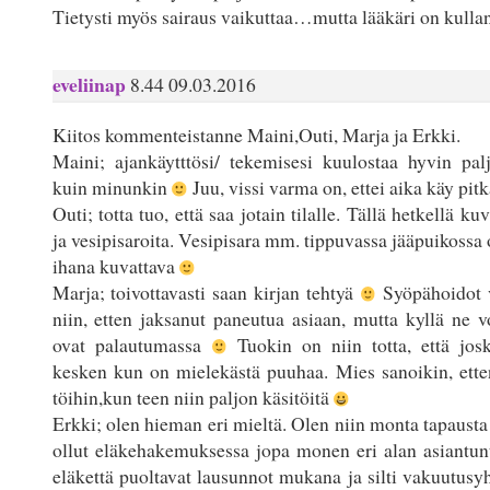
Tietysti myös sairaus vaikuttaa…mutta lääkäri on kullan
eveliinap
8.44 09.03.2016
Kiitos kommenteistanne Maini,Outi, Marja ja Erkki.
Maini; ajankäytttösi/ tekemisesi kuulostaa hyvin pal
kuin minunkin
Juu, vissi varma on, ettei aika käy pitk
Outi; totta tuo, että saa jotain tilalle. Tällä hetkellä ku
ja vesipisaroita. Vesipisara mm. tippuvassa jääpuikossa
ihana kuvattava
Marja; toivottavasti saan kirjan tehtyä
Syöpähoidot v
niin, etten jaksanut paneutua asiaan, mutta kyllä ne v
ovat palautumassa
Tuokin on niin totta, että jos
kesken kun on mielekästä puuhaa. Mies sanoikin, ette
töihin,kun teen niin paljon käsitöitä
Erkki; olen hieman eri mieltä. Olen niin monta tapausta 
ollut eläkehakemuksessa jopa monen eri alan asiantunt
eläkettä puoltavat lausunnot mukana ja silti vakuutusyh