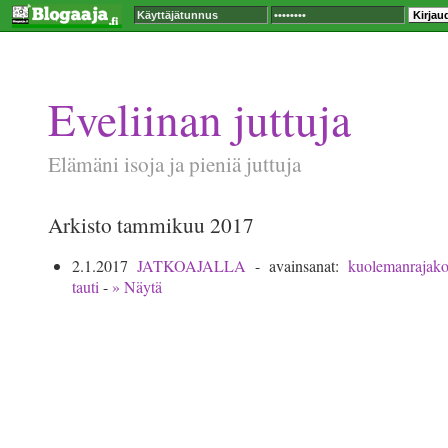
Eveliinan juttuja
Elämäni isoja ja pieniä juttuja
Arkisto tammikuu 2017
2.1.2017
JATKOAJALLA
- avainsanat:
kuolemanrajak
tauti
-
» Näytä