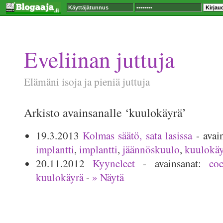
Eveliinan juttuja
Elämäni isoja ja pieniä juttuja
Arkisto avainsanalle ‘kuulokäyrä’
19.3.2013
Kolmas säätö, sata lasissa
- avai
implantti
,
implantti
,
jäännöskuulo
,
kuulokäy
20.11.2012
Kyyneleet
- avainsanat:
co
kuulokäyrä
-
» Näytä