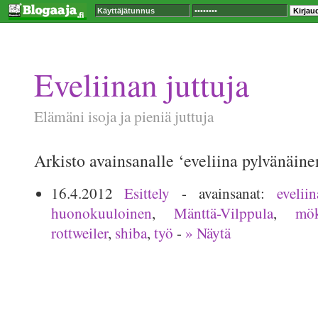
Eveliinan juttuja
Elämäni isoja ja pieniä juttuja
Arkisto avainsanalle ‘eveliina pylvänäine
16.4.2012
Esittely
- avainsanat:
evelii
huonokuuloinen
,
Mänttä-Vilppula
,
mök
rottweiler
,
shiba
,
työ
-
» Näytä