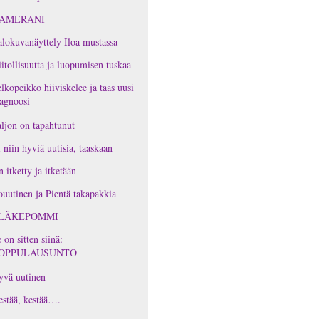
AMERANI
lokuvanäyttely Iloa mustassa
itollisuutta ja luopumisen tuskaa
lkopeikko hiiviskelee ja taas uusi
agnoosi
ljon on tapahtunut
 niin hyviä uutisia, taaskaan
 itketty ja itketään
ouutinen ja Pientä takapakkia
LÄKEPOMMI
 on sitten siinä:
OPPULAUSUNTO
yvä uutinen
stää, kestää….