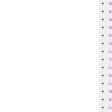
H
Ky
Ih
Hy
Po
Om
Le
Vi
Lo
H
Le
M
Ki
Le