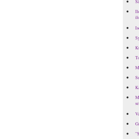
Sä
Il
il
Is
Sy
K
To
M
Su
Ka
MI
se
Va
Gr
”S