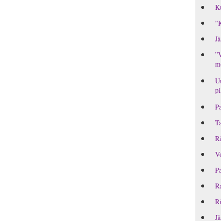
Ku
”K
Jä
”V
me
Uu
pi
Pa
T
Rä
Vo
Pa
Ra
Ri
Jä