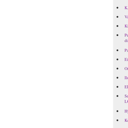
K
Va
Ki
Pe
di
Pa
Ei
On
Il
E
Se
L
H
Ke