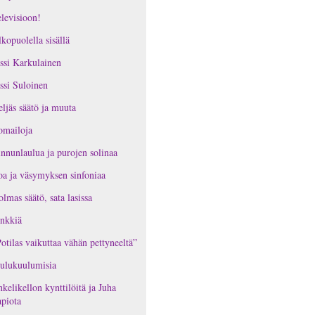
levisioon!
kopuolella sisällä
ssi Karkulainen
ssi Suloinen
ljäs säätö ja muuta
omailoja
nnunlaulua ja purojen solinaa
oa ja väsymyksen sinfoniaa
lmas säätö, sata lasissa
nkkiä
otilas vaikuttaa vähän pettyneeltä”
ulukuulumisia
kelikellon kynttilöitä ja Juha
piota