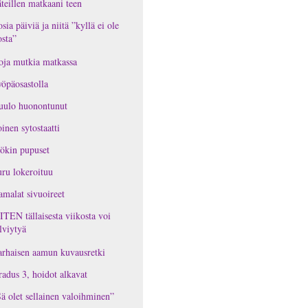
teillen matkaani teen
osia päiviä ja niitä ”kyllä ei ole
osta”
oja mutkia matkassa
öpäosastolla
uulo huonontunut
inen sytostaatti
ökin pupuset
ru lokeroituu
malat sivuoireet
TEN tällaisesta viikosta voi
lviytyä
rhaisen aamun kuvausretki
adus 3, hoidot alkavat
ä olet sellainen valoihminen”