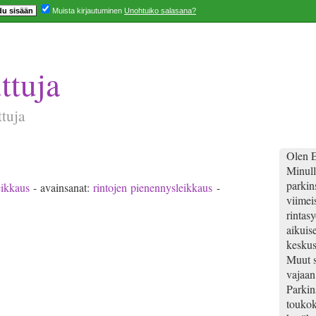
Muista kirjautuminen
Unohtuiko salasana?
ttuja
ttuja
Olen E
Minull
parkins
eikkaus
- avainsanat:
rintojen pienennysleikkaus
-
viimei
rintas
aikuis
keskus
Muut s
vajaan
Parkin
toukok