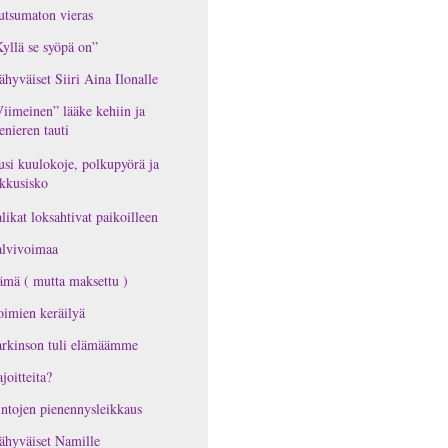
tsumaton vieras
yllä se syöpä on”
ähyväiset Siiri Aina Ilonalle
iimeinen” lääke kehiin ja
nieren tauti
si kuulokoje, polkupyörä ja
kkusisko
likat loksahtivat paikoilleen
alvivoimaa
mä ( mutta maksettu )
imien keräilyä
rkinson tuli elämäämme
joitteita?
ntojen pienennysleikkaus
ähyväiset Namille