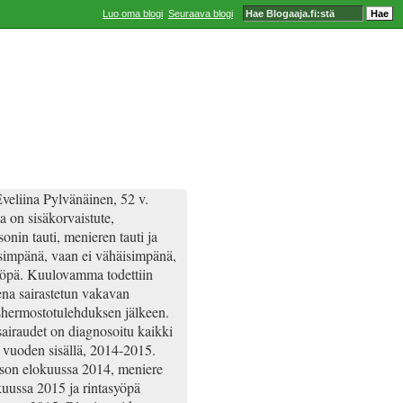
Luo oma blogi
Seuraava blogi
veliina Pylvänäinen, 52 v.
a on sisäkorvaistute,
onin tauti, menieren tauti ja
simpänä, vaan ei vähäisimpänä,
yöpä. Kuulovamma todettiin
ena sairastetun vakavan
hermostotulehduksen jälkeen.
airaudet on diagnosoitu kaikki
 vuoden sisällä, 2014-2015.
son elokuussa 2014, meniere
uussa 2015 ja rintasyöpä