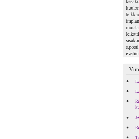
kesäku
kuulom
leikka
implan
muista
leikatt
sisäko
s.posti
evelii
Viim
La
Lä
Ri
ku
J
Re
Tu