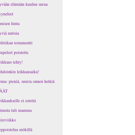
yvään elämään kuuluu surua
yneleet
misen hinta
viä uutisia
litiikan testamentti
peleet poistettu
ikkaus tehty!
hdoinkin leikkausaika!
ma: pieniä, suuria onnen hetkiä
ÄÄT
ikkaukselle ei estettä
inusta tuli mamma
ireviikko
ppoistelua mökillä