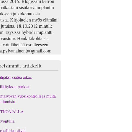
ussa 2015. Blogissani kerron
atkastani sisäkorvaimplantin
ukseen ja kokemuksia
tista. Kirjoittelen myös elämäni
 jutuista. 18.10.2012 minulle
iin Tays:ssa hybridi-implantti,
rvaistute. Henkilökohtaista
a voit lähettää osoitteeseen:
na.pylvanainen(at)gmail.com
eisimmät artikkelit
hjaksi saatua aikaa
äkityksen purkua
ntasyövän vuosikontrolli ja muita
ulumisia
ATKOAJALLA
vontulia
skallisia päiviä