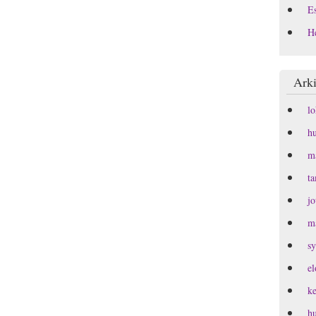
Es
H
Arki
l
h
m
t
j
m
s
e
k
h