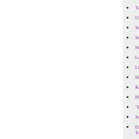
Te
Ul
Si
Si
Ne
L
Li
Il
Ko
Pi
”P
Jo
En
Ta