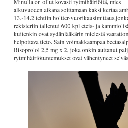
Minulla on ollut kovasti rytmihäiriöitä, mies
alkuvuoden aikana soittamaan kaksi kertaa amb
13.-14.2 tehtiin holtter-vuorikausimittaus,jonk
rekisteriin tallentui 600 kpl eteis- ja kammiolis
kuitenkin ovat sydänlääkärin mielestä vaarattom
helpottava tieto. Sain voimakkaampaa beetasalp
Bisoprolol 2,5 mg x 2, joka onkin auttanut palj
rytmihäiriötuntemukset ovat vähentyneet selväs