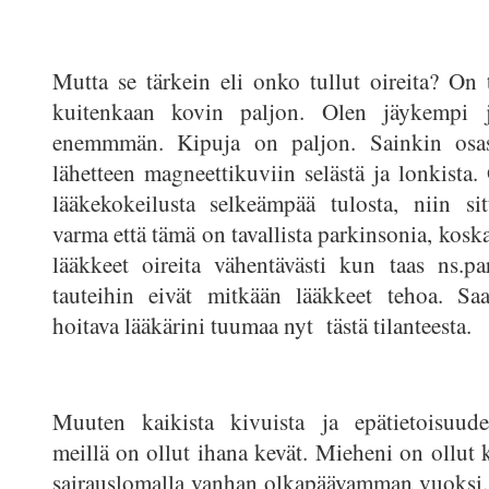
Mutta se tärkein eli onko tullut oireita? On t
kuitenkaan kovin paljon. Olen jäykempi 
enemmmän. Kipuja on paljon. Sainkin osast
lähetteen magneettikuviin selästä ja lonkista.
lääkekokeilusta selkeämpää tulosta, niin sit
varma että tämä on tavallista parkinsonia, koska
lääkkeet oireita vähentävästi kun taas ns.p
tauteihin eivät mitkään lääkkeet tehoa. Sa
hoitava lääkärini tuumaa nyt tästä tilanteesta.
Muuten kaikista kivuista ja epätietoisuude
meillä on ollut ihana kevät. Mieheni on ollut 
sairauslomalla vanhan olkapäävamman vuoksi.