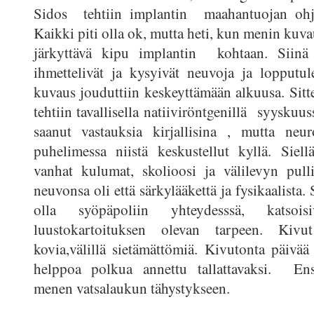
Sidos tehtiin implantin maahantuojan ohj
Kaikki piti olla ok, mutta heti, kun menin kuva
järkyttävä kipu implantin kohtaan. Siinä s
ihmettelivät ja kysyivät neuvoja ja lopputul
kuvaus jouduttiin keskeyttämään alkuusa. Sit
tehtiin tavallisella natiiviröntgenillä syyskuus
saanut vastauksia kirjallisina , mutta neur
puhelimessa niistä keskustellut kyllä. Siel
vanhat kulumat, skolioosi ja välilevyn pull
neuvonsa oli että särkylääkettä ja fysikaalista. 
olla syöpäpoliin yhteydesssä, kats
luustokartoituksen olevan tarpeen. Kivut
kovia,välillä sietämättömiä. Kivutonta päivää
helppoa polkua annettu tallattavaksi. En
menen vatsalaukun tähystykseen.