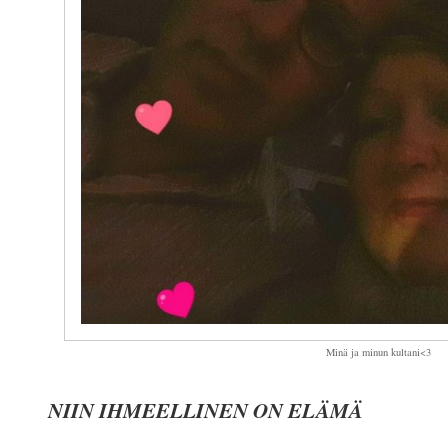
Minä ja minun kultani<3
NIIN IHMEELLINEN ON ELÄMÄ