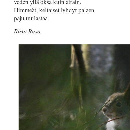
veden yllä oksa kuin atrain.
Himmeät, keltaiset lyhdyt palaen
paju tuulastaa.
Risto Rasa