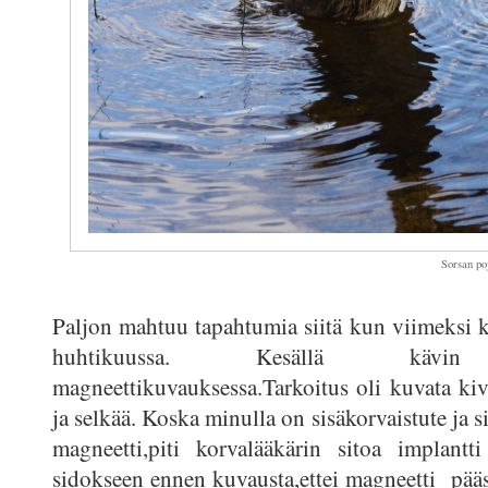
Sorsan po
Paljon mahtuu tapahtumia siitä kun viimeksi ki
huhtikuussa. Kesällä kävin
magneettikuvauksessa.Tarkoitus oli kuvata kiv
ja selkää. Koska minulla on sisäkorvaistute ja si
magneetti,piti korvalääkärin sitoa implantt
sidokseen ennen kuvausta,ettei magneetti pääs