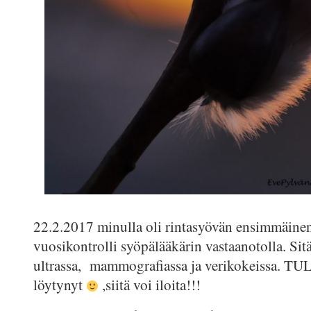
22.2.2017 minulla oli rintasyövän ensimmäinen
vuosikontrolli syöpälääkärin vastaanotolla. Sit
ultrassa, mammografiassa ja verikokeissa. TU
löytynyt
,siitä voi iloita!!!